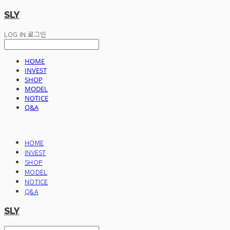
SLY
LOG IN
로그인
HOME
INVEST
SHOP
MODEL
NOTICE
Q&A
HOME
INVEST
SHOP
MODEL
NOTICE
Q&A
SLY