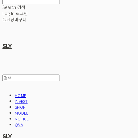
Search
검색
Log In
로그인
Cart
장바구니
SLY
HOME
INVEST
SHOP
MODEL
NOTICE
Q&A
SLY